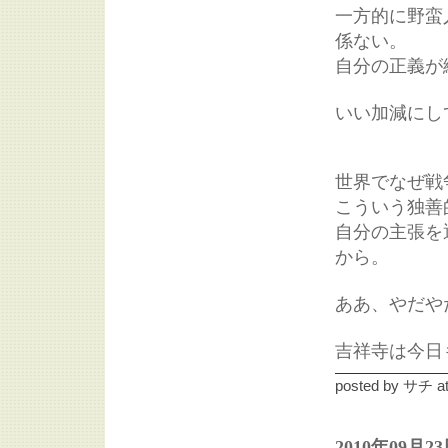
一方的に野蛮
係ない。
自分の正義が
いい加減にし
世界でなぜ戦
こういう独善
自分の主張を
から。
ああ、やだや
吉祥寺は今日
posted by
サチ
a
2010年09月2