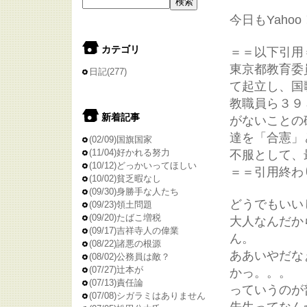
今日もYah
カテゴリ
＝＝以下引用
東京都教育委
日記
(277)
て起立し、国
教職員ら３９
新着記事
がないことの
達を「合憲」
(02/09)
国旗国家
(11/04)
好かれる努力
不服として、
(10/12)
どっかいってほしい
＝＝引用終わ
(10/02)
貧乏暇なし
(09/30)
身勝手な人たち
どうでもいい
(09/23)
領土問題
(09/20)
たばこ増税
大人なんだか
(09/17)
吉祥寺人の偉業
ん。
(08/22)
諸悪の根源
ああいやだな
(08/02)
公務員は敵？
(07/27)
辻本が
かっ。。。
(07/13)
責任論
っていうのが
(07/08)
シガラミはありません
先生ってなん