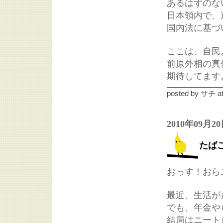
あるはずのな
日本領内で、
国内法に基づ
ここは、自民
前原外相の真
期待してます
posted by
サチ
a
2010年09月2
たば
おっす！おら
最近、生活が
でも、年金や
結局はニート