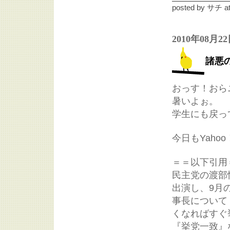
posted by
サチ
a
2010年08月2
諸悪
おっす！おら
暑いよぉ。
学生にも戻っ
今日もYah
＝＝以下引用
民主党の渡部
出演し、9月
事長について
くなればすぐ
『挙党一致』