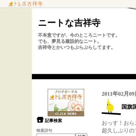
ニートな吉祥寺
不本意ですが、今のところニートです。
でも、夢見る建設的なニート。
吉祥寺とかいつもぷらぷらしてます。
2011年02月0
国旗
記事検索
おっす！おら
超久しぶりの
検索語句