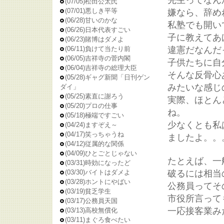
(07/05)
松田公太氏
(07/01)
悪しき平等
嫌なら、辞め
(06/28)
甘いのかな
私塾でも開い
(06/26)
日本代表すごい
子に教えてあ
(06/23)
賭博はダメよ
違憲だなんだ
(06/11)
負けて当たり前
(06/05)
吉祥寺の菅内閣
子供たちに自
(06/04)
吉祥寺の総理大臣
そんな反骨心
(05/28)
ギャグ新聞「日刊ゲン
みたいな感じ
ダイ」
(05/25)
素直に謝ろう
実際、ほとん
(05/20)
プロの仕事
ね。
(05/18)
極端ですごい
少なくとも私
(04/24)
ますぞえ～
(04/17)
笑っちゃうね
ましたよ。。
(04/12)
従属的な関係
(04/09)
ひとごとじゃない
たとえば、一
(03/31)
時効になったど
破るには相当
(03/30)
バイトはダメよ
(03/28)
ホントにやばい
公務員ってそ
(03/19)
貧乏学生
市役所言って
(03/17)
公務員天国
一応接客業み
(03/13)
高校無償化
(03/11)
まぐろ食べたい