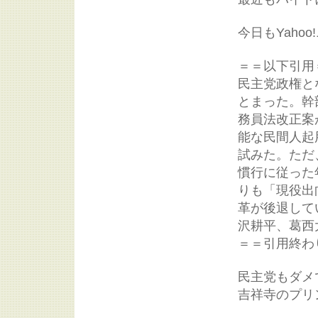
今日もYaho
＝＝以下引用
民主党政権と
とまった。幹
務員法改正案
能な民間人起
試みた。ただ
慣行に従った
りも「現役出
革が後退して
沢耕平、葛西
＝＝引用終わ
民主党もダメ
吉祥寺のプリ