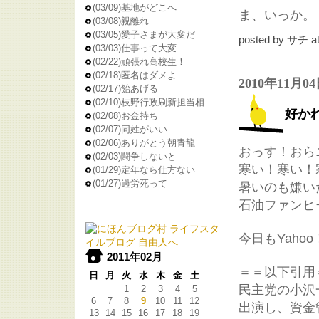
(03/09)
基地がどこへ
ま、いっか。
(03/08)
親離れ
(03/05)
愛子さまが大変だ
posted by
サチ
a
(03/03)
仕事って大変
(02/22)
頑張れ高校生！
(02/18)
匿名はダメよ
2010年11月0
(02/17)
飴あげる
(02/10)
枝野行政刷新担当相
好か
(02/08)
お金持ち
(02/07)
同姓がいい
(02/06)
ありがとう朝青龍
おっす！おら
(02/03)
闘争しないと
寒い！寒い！
(01/29)
定年なら仕方ない
(01/27)
過労死って
暑いのも嫌い
石油ファンヒ
今日もYah
2011年02月
＝＝以下引用
日
月
火
水
木
金
土
民主党の小沢
1
2
3
4
5
6
7
8
9
10
11
12
出演し、資金
13
14
15
16
17
18
19