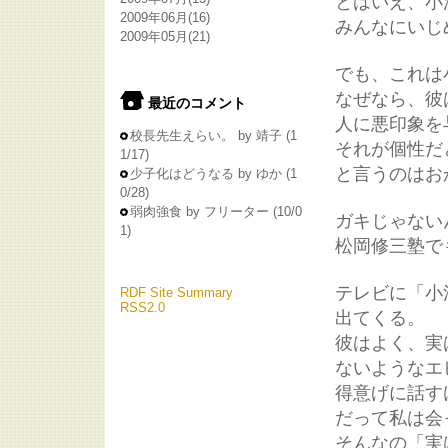
とはいえ、小
2009年06月
(16)
みんなにいじ
2009年05月
(21)
でも、これは
なぜなら、彼
最近のコメント
人に悪印象を
校長先生えらい。
by 靖子
(1
それが個性だ
1/17)
と言うのはお
少子化はどうなる
by ゆか
(1
0/28)
弱肉強食
by フリーター
(10/0
ガキじゃない
1)
松岡修三塾で
テレビに「小
RDF Site Summary
RSS2.0
出てくる。
彼はよく、実
ないようなエ
得意げに話す
だって私は会
そんなの「実