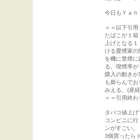
今日もＹａｈ
＝＝以下引用
たばこが１箱
上げとなる１
ける愛煙家の
を機に禁煙に
る。喫煙率が
購入の動きが
も膨らんでお
みえる。(産経
＝＝引用終わ
タバコ値上げ
コンビニに行
ンがすごい。
3個買ったら